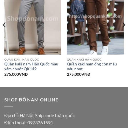
QUẦN KAKI HÀN QUỐC
QUẦN KAKI HÀN QUỐC
Quần kaki nam Hàn Quốc màu
Quần kaki nam ống côn màu
xám chuột QK149
nâu nhạt
275.000
VNĐ
275.000
VNĐ
SHOP ĐỒ NAM ONLINE
Địa chỉ: Hà Nội, Ship code toàn quốc
Điện thoại:
0973361591