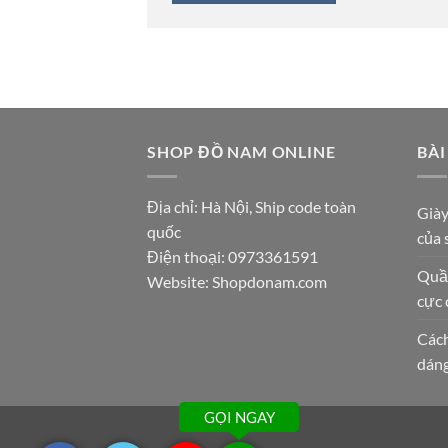
SHOP ĐỒ NAM ONLINE
BÀI
Địa chỉ: Hà Nội, Ship code toàn
Giày
quốc
của 
Điện thoại:
0973361591
Quần
Website: Shopdonam.com
cực 
Cách
dán
GỌI NGAY