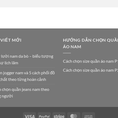
 VIẾT MỚI
HƯỚNG DẪN CHỌN QUẦ
ÁO NAM
 lười nam da bò – biểu tượng
Cách chọn size quần áo nam P
sự lịch lãm
Cách chọn size quần áo nam P
 jogger nam và 5 cách phối đồ
chất theo từng hoàn cảnh
 chọn quần jeans nam theo
g người
Visa
PayPal
Stripe
MasterCard
Cash