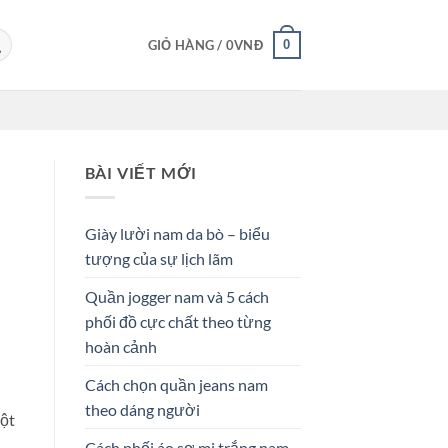
0
GIỎ HÀNG /
0
VNĐ
BÀI VIẾT MỚI
Giày lười nam da bò – biểu
tượng của sự lịch lãm
Quần jogger nam và 5 cách
phối đồ cực chất theo từng
hoàn cảnh
Cách chọn quần jeans nam
theo dáng người
một
Cách phối áo sơ mi trắng nam