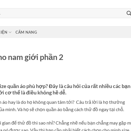
KIỆN
CẨM NANG
ho nam giới phần 2
ize quần áo phù hợp? Đây là câu hỏi của rất nhiều các bạn
i cơ thể là điều không hề dễ.
 áo hay là do họ không quan tâm tới? Câu trả lời là họ thường
ủa mình. Và họ sẽ chọn quần áo bằng cách thử đồ ngay tại chỗ.
i gian để thử đồ thì sao nhỉ? Chẳng nhẽ nếu bạn chẳng may gặp 
a nó được sao. Vậy thì bạn cần phải biết cách chọn cho mình size