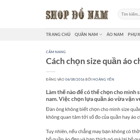
Bỏ
qua
Tìm
kiếm:
nội
dung
TRANG CHỦ
QUẦN NAM
ÁO NAM
PHỤ 
CẨM NANG
Cách chọn size quần áo c
ĐĂNG VÀO
06/08/2016
BỞI
HOÀNG YẾN
Làm thế nào để có thể chọn cho mình s
nam. Việc chọn lựa quần áo vừa vặn vớ
Đàn ông không biết chọn cho mình size quần
không quan tâm tới số đo của quần hay áo c
Tuy nhiên, nếu chẳng may bạn không có thờ
bộ quần áo đẹp và bạn thích nó mà lại bỏ qu