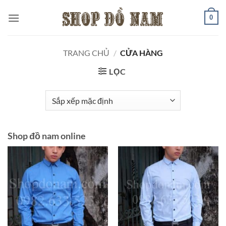
Bỏ
0
qua
nội
dung
TRANG CHỦ
/
CỬA HÀNG
LỌC
Shop đồ nam online