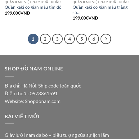
QUẦN KAKI VIỆT NAM XUẤT KHẨU
QUẦN KAKI VIỆT NAM XUẤT KHẨU
Quần kaki co giãn màu trắng
Quần kaki co giãn màu tím đỏ
sữa
199.000
VNĐ
199.000
VNĐ
1
2
3
4
5
6
SHOP ĐỒ NAM ONLINE
Địa chỉ: Hà Nội, Ship code toàn quốc
Điện thoại:
0973361591
Website: Shopdonam.com
BÀI VIẾT MỚI
Giày lười nam da bò – biểu tượng của sự lịch lãm