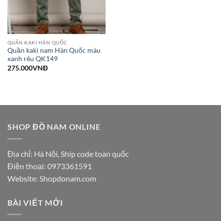
QUẦN KAKI HÀN QUỐC
Quần kaki nam Hàn Quốc màu
xanh rêu QK149
275.000
VNĐ
SHOP ĐỒ NAM ONLINE
Địa chỉ: Hà Nội, Ship code toàn quốc
Điện thoại:
0973361591
Website: Shopdonam.com
BÀI VIẾT MỚI