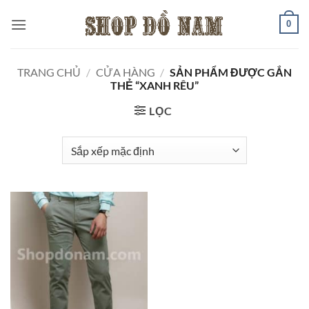
Bỏ
0
qua
nội
dung
TRANG CHỦ
/
CỬA HÀNG
/
SẢN PHẨM ĐƯỢC GẮN
THẺ “XANH RÊU”
LỌC