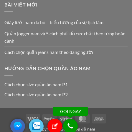
BÀI VIẾT MỚI
Giày lười nam da bò – biểu tượng của sự lịch lãm
Quần jogger nam và 5 cách phối đồ cực chất theo từng hoàn
cảnh
Cách chọn quần jeans nam theo dáng người
HƯỚNG DẪN CHỌN QUẦN ÁO NAM
Cách chọn size quần áo nam P1
Cách chọn size quần áo nam P2
GỌI NGAY
Visa
PayPal
Stripe
MasterCard
Cash
On
Copyright 2026 ©
Shop đồ nam
Delivery