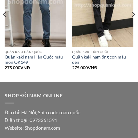
QUẦN KAKI HÀN QUỐC
QUẦN KAKI HÀN QUỐC
Quần kaki nam Hàn Quốc màu
Quần kaki nam ống côn màu
môn QK149
đen
275.000
VNĐ
275.000
VNĐ
SHOP ĐỒ NAM ONLINE
Địa chỉ: Hà Nội, Ship code toàn quốc
Điện thoại:
0973361591
Website: Shopdonam.com