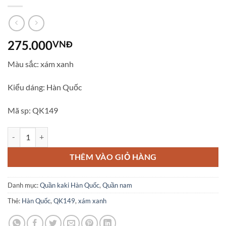
275.000
VNĐ
Màu sắc: xám xanh
Kiểu dáng: Hàn Quốc
Mã sp: QK149
Quần kaki nam Hàn Quốc màu xám xanh QK149 số lượng
THÊM VÀO GIỎ HÀNG
Danh mục:
Quần kaki Hàn Quốc
,
Quần nam
Thẻ:
Hàn Quốc
,
QK149
,
xám xanh