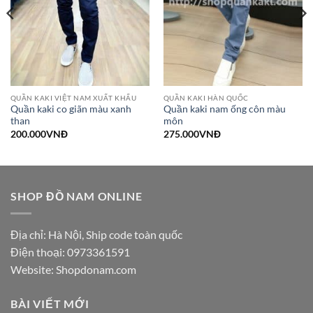
QUẦN KAKI VIỆT NAM XUẤT KHẨU
QUẦN KAKI HÀN QUỐC
Quần kaki co giãn màu xanh
Quần kaki nam ống côn màu
than
môn
200.000
VNĐ
275.000
VNĐ
SHOP ĐỒ NAM ONLINE
Địa chỉ: Hà Nội, Ship code toàn quốc
Điện thoại:
0973361591
Website: Shopdonam.com
BÀI VIẾT MỚI