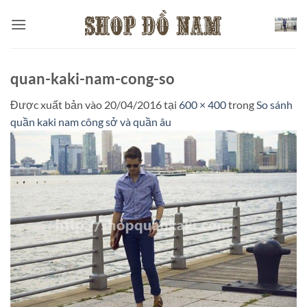
Bỏ
qua
nội
dung
quan-kaki-nam-cong-so
Được xuất bản vào
20/04/2016
tại
600 × 400
trong
So sánh
quần kaki nam công sở và quần âu