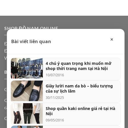
SHOP ĐỒ NAM ONLINE
×
Bài viết liên quan
Địa chỉ: Hà Nội, Ship code toàn quốc
Điện thoại:
0973361591
Website: Shopdonam.com
4 chú ý quan trọng khi muốn mở
shop thời trang nam tại Hà Nội
BÀI VIẾT MỚI
10/07/2016
Giày lười nam da bò – biểu tượng
Giày lười nam da bò – biểu tượng của sự lịch lãm
của sự lịch lãm
30/11/2025
Quần jogger nam và 5 cách phối đồ cực chất theo từng hoàn
cảnh
Shop quần kaki online giá rẻ tại Hà
Nội
Cách chọn quần jeans nam theo dáng người
09/05/2016