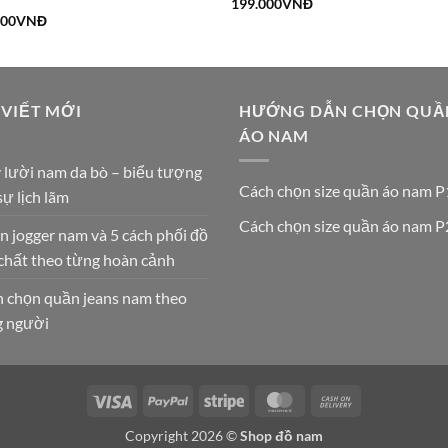
199.000
VNĐ
000
VNĐ
 VIẾT MỚI
HƯỚNG DẪN CHỌN QUẦ
ÁO NAM
 lười nam da bò – biểu tượng
Cách chọn size quần áo nam P
sự lịch lãm
Cách chọn size quần áo nam P
 jogger nam và 5 cách phối đồ
chất theo từng hoàn cảnh
 chọn quần jeans nam theo
g người
Visa
PayPal
Stripe
MasterCard
Cash
On
Copyright 2026 ©
Shop đồ nam
Delivery