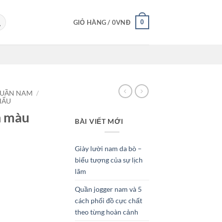
0
GIỎ HÀNG /
0
VNĐ
UẦN NAM
/
HẨU
n màu
BÀI VIẾT MỚI
Giày lười nam da bò –
biểu tượng của sự lịch
lãm
Quần jogger nam và 5
cách phối đồ cực chất
theo từng hoàn cảnh