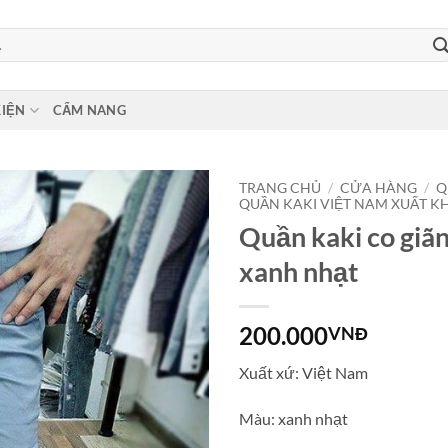
KIỆN
CẨM NANG
TRANG CHỦ
/
CỬA HÀNG
/
Q
QUẦN KAKI VIỆT NAM XUẤT K
Quần kaki co giã
xanh nhạt
200.000
VNĐ
Xuất xứ: Việt Nam
Màu: xanh nhạt