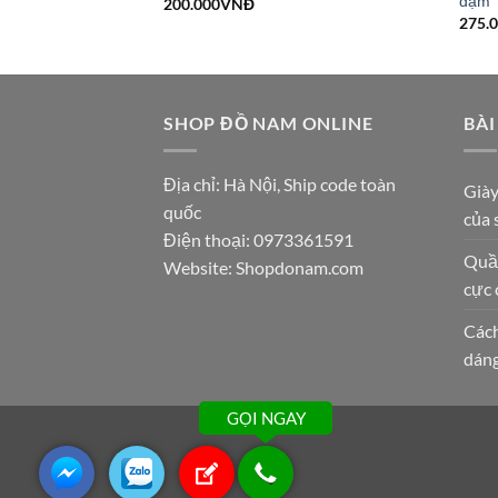
đậm
200.000
VNĐ
275.
SHOP ĐỒ NAM ONLINE
BÀI
Địa chỉ: Hà Nội, Ship code toàn
Giày
quốc
của 
Điện thoại:
0973361591
Quần
Website: Shopdonam.com
cực 
Cách
dán
GỌI NGAY