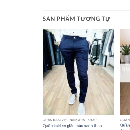
SẢN PHẨM TƯƠNG TỰ
ỐC
QUẦN KAKI VIỆT NAM XUẤT KHẨU
QUẦN
 côn cao cấp màu
Quần 
Quần kaki co giãn màu xanh than