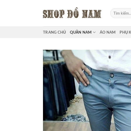
Bỏ
qua
Tìm
kiếm:
nội
dung
TRANG CHỦ
QUẦN NAM
ÁO NAM
PHỤ 