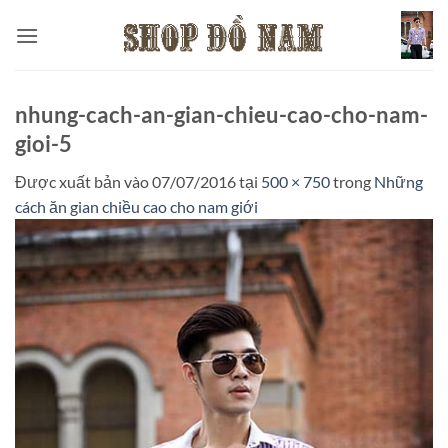
Bỏ
qua
nội
dung
nhung-cach-an-gian-chieu-cao-cho-nam-
gioi-5
Được xuất bản vào
07/07/2016
tại
500 × 750
trong
Những
cách ăn gian chiều cao cho nam giới