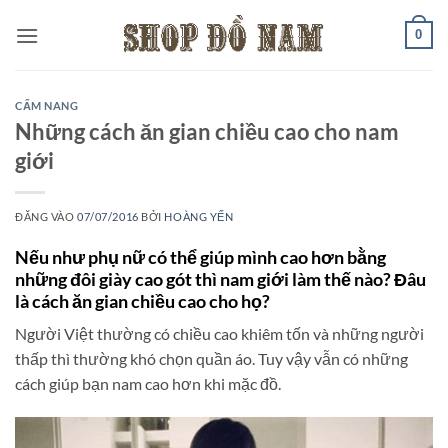
Bỏ
0
qua
nội
dung
CẨM NANG
Những cách ăn gian chiều cao cho nam
giới
ĐĂNG VÀO
07/07/2016
BỞI
HOÀNG YẾN
Nếu như phụ nữ có thể giúp mình cao hơn bằng
những đôi giày cao gót thì nam giới làm thế nào? Đâu
là cách ăn gian chiều cao cho họ?
Người Việt thường có chiều cao khiêm tốn và những người
thấp thì thường khó chọn quần áo. Tuy vậy vẫn có những
cách giúp bạn nam cao hơn khi mặc đồ.