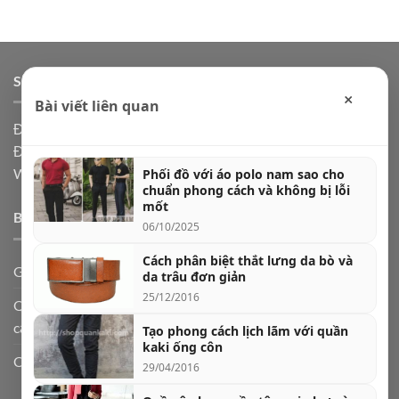
SHOP ĐỒ NAM ONLINE
×
Bài viết liên quan
Địa chỉ: Hà Nội, Ship code toàn quốc
Điện thoại:
0973361591
Website: Shopdonam.com
Phối đồ với áo polo nam sao cho
chuẩn phong cách và không bị lỗi
mốt
BÀI VIẾT MỚI
06/10/2025
Cách phân biệt thắt lưng da bò và
Giày lười nam da bò – biểu tượng của sự lịch lãm
da trâu đơn giản
25/12/2016
Quần jogger nam và 5 cách phối đồ cực chất theo từng hoàn
cảnh
Tạo phong cách lịch lãm với quần
kaki ống côn
Cách chọn quần jeans nam theo dáng người
29/04/2016