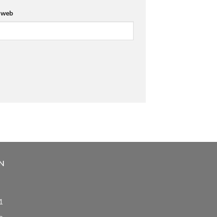
 web
N
1