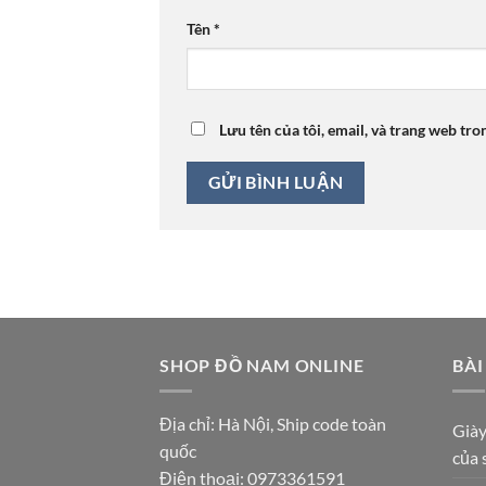
Tên
*
Lưu tên của tôi, email, và trang web tro
SHOP ĐỒ NAM ONLINE
BÀI
Địa chỉ: Hà Nội, Ship code toàn
Giày
quốc
của 
Điện thoại:
0973361591