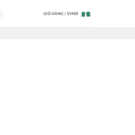
GIỎ HÀNG /
0
VNĐ