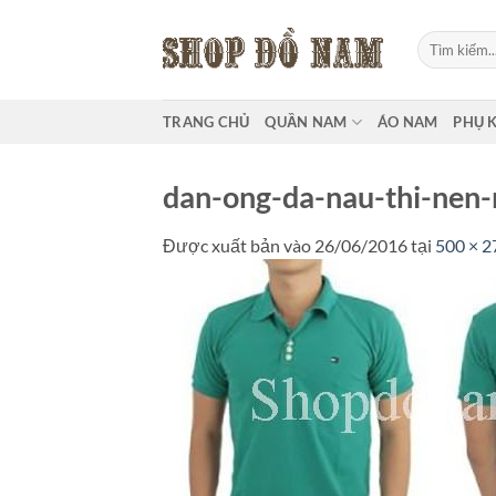
Bỏ
qua
Tìm
kiếm:
nội
dung
TRANG CHỦ
QUẦN NAM
ÁO NAM
PHỤ 
dan-ong-da-nau-thi-nen
Được xuất bản vào
26/06/2016
tại
500 × 2