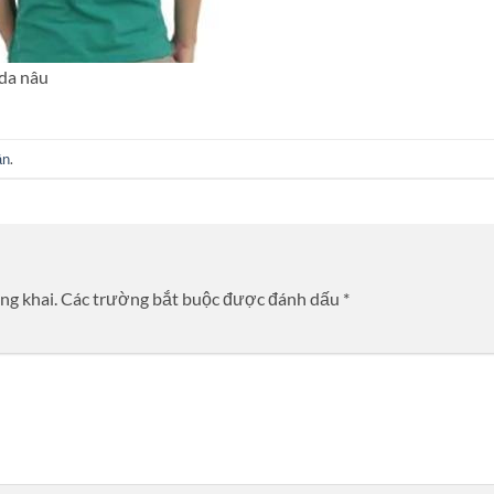
da nâu
ận
.
ng khai.
Các trường bắt buộc được đánh dấu
*