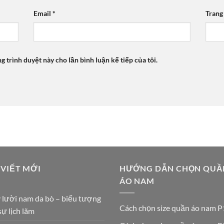
Email
*
Trang
ng trình duyệt này cho lần bình luận kế tiếp của tôi.
 VIẾT MỚI
HƯỚNG DẪN CHỌN QUẦ
ÁO NAM
 lười nam da bò – biểu tượng
Cách chọn size quần áo nam P
sự lịch lãm