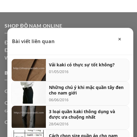
SHOP ĐỒ NAM ONLINE
×
Bài viết liên quan
Địa chỉ: Hà Nội, Ship code toàn quốc
Điện thoại:
0973361591
Website: Shopdonam.com
Vải kaki có thực sự tốt không?
01/05/2016
BÀI VIẾT MỚI
Những chú ý khi mặc quần tây đen
Giày lười nam da bò – biểu tượng của sự lịch lãm
cho nam giới
06/06/2016
Quần jogger nam và 5 cách phối đồ cực chất theo từng hoàn
cảnh
3 loại quần kaki thông dụng và
được ưa chuộng nhất
Cách chọn quần jeans nam theo dáng người
28/04/2016
Cách chọn size quần áo cho nam