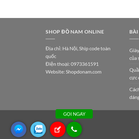
SHOP ĐỒ NAM ONLINE
BÀI
Địa chỉ: Hà Nội, Ship code toàn
Giày
quốc
của 
Điện thoại:
0973361591
Quần
Website: Shopdonam.com
cực 
Cách
dán
GỌI NGAY