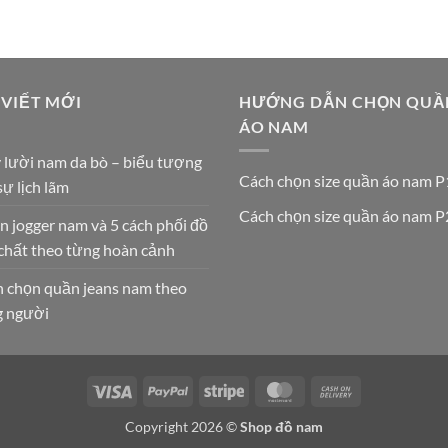
 VIẾT MỚI
HƯỚNG DẪN CHỌN QUẦ
ÁO NAM
 lười nam da bò – biểu tượng
Cách chọn size quần áo nam P
sự lịch lãm
Cách chọn size quần áo nam P
 jogger nam và 5 cách phối đồ
chất theo từng hoàn cảnh
 chọn quần jeans nam theo
g người
Visa
PayPal
Stripe
MasterCard
Cash
On
Copyright 2026 ©
Shop đồ nam
Delivery