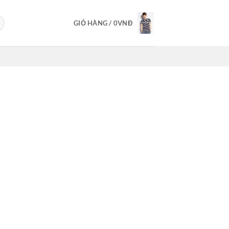
GIỎ HÀNG /
0
VNĐ