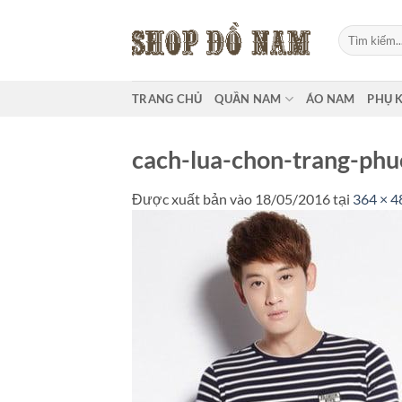
Bỏ
qua
Tìm
kiếm:
nội
dung
TRANG CHỦ
QUẦN NAM
ÁO NAM
PHỤ 
cach-lua-chon-trang-phu
Được xuất bản vào
18/05/2016
tại
364 × 4