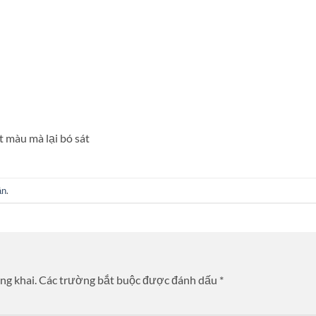
 màu mà lại bó sát
ận
.
ng khai.
Các trường bắt buộc được đánh dấu
*