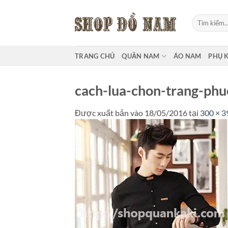
Bỏ
qua
Tìm
kiếm:
nội
dung
TRANG CHỦ
QUẦN NAM
ÁO NAM
PHỤ 
cach-lua-chon-trang-phu
Được xuất bản vào
18/05/2016
tại
300 × 3