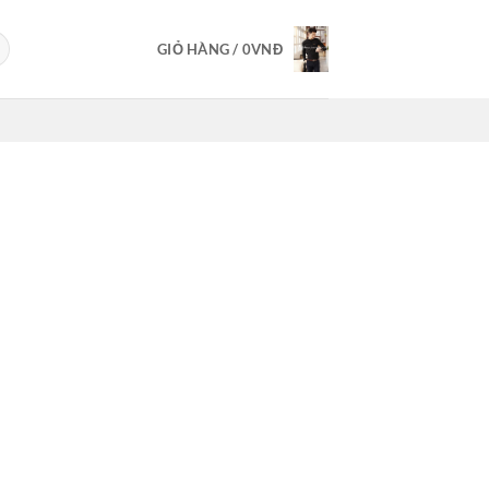
GIỎ HÀNG /
0
VNĐ