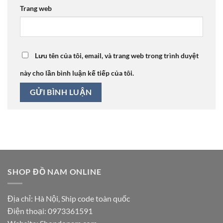
Trang web
Lưu tên của tôi, email, và trang web trong trình duyệt
này cho lần bình luận kế tiếp của tôi.
SHOP ĐỒ NAM ONLINE
Địa chỉ: Hà Nội, Ship code toàn quốc
Điện thoại:
0973361591