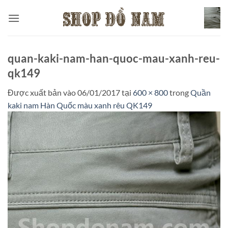
Bỏ
qua
nội
dung
quan-kaki-nam-han-quoc-mau-xanh-reu-
qk149
Được xuất bản vào
06/01/2017
tại
600 × 800
trong
Quần
kaki nam Hàn Quốc màu xanh rêu QK149