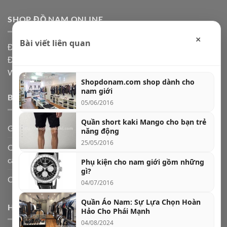
SHOP ĐỒ NAM ONLINE
×
Bài viết liên quan
Địa chỉ: Hà Nội, Ship code toàn quốc
Điện thoại:
0973361591
Website: Shopdonam.com
Shopdonam.com shop dành cho
nam giới
BÀI VIẾT MỚI
05/06/2016
Quần short kaki Mango cho bạn trẻ
Giày lười nam da bò – biểu tượng của sự lịch lãm
năng động
25/05/2016
Quần jogger nam và 5 cách phối đồ cực chất theo từng hoàn
cảnh
Phụ kiện cho nam giới gồm những
gì?
Cách chọn quần jeans nam theo dáng người
04/07/2016
Quần Áo Nam: Sự Lựa Chọn Hoàn
HƯỚNG DẪN CHỌN QUẦN ÁO NAM
Hảo Cho Phái Mạnh
04/08/2024