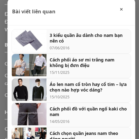
×
Bài viết liên quan
Địa chỉ: Hà Nội, Ship code toàn quốc
Điện thoại:
0973361591
Website: Shopdonam.com
3 kiểu quần âu dành cho nam bạn
nên có
BÀI VIẾT MỚI
07/06/2016
Cách phối áo sơ mi trắng nam
Giày lười nam da bò – biểu tượng của sự lịch lãm
không bị đơn điệu
15/11/2025
Quần jogger nam và 5 cách phối đồ cực chất theo từng hoàn
cảnh
Áo len nam cổ tròn hay cổ tim – lựa
chọn nào hợp vóc dáng?
Cách chọn quần jeans nam theo dáng người
15/10/2025
Cách phối đồ với quần ngố kaki cho
HƯỚNG DẪN CHỌN QUẦN ÁO NAM
nam
14/05/2016
Cách chọn size quần áo nam P1
Cách chọn quần jeans nam theo
dáng người