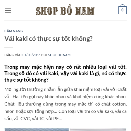
Bỏ
0
qua
nội
dung
CẨM NANG
Vải kaki có thực sự tốt không?
ĐĂNG VÀO
01/05/2016
BỞI
SHOPDONAM
Trong may mặc hiện nay có rất nhiều loại vải tốt.
Trong số đó có vải kaki, vậy vải kaki là gì, nó có thực
thực sự tốt không?
Mọi người thường nhầm lẫn giữa khái niệm loại vải với chất
vải. Hai tên gọi này khác nhau và khái niệm cũng khác nhau.
Chất liệu thường dùng trong may mặc thì có chất cotton,
nilon hoặc sợi tổng hợp… Còn loại vải thì có vải kaki, vải cá
sấu, vải CVC, vải TC, vải PE…