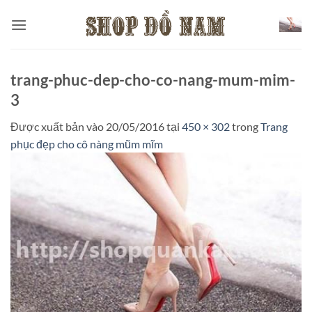
Bỏ
qua
nội
dung
trang-phuc-dep-cho-co-nang-mum-mim-
3
Được xuất bản vào
20/05/2016
tại
450 × 302
trong
Trang
phục đẹp cho cô nàng mũm mĩm