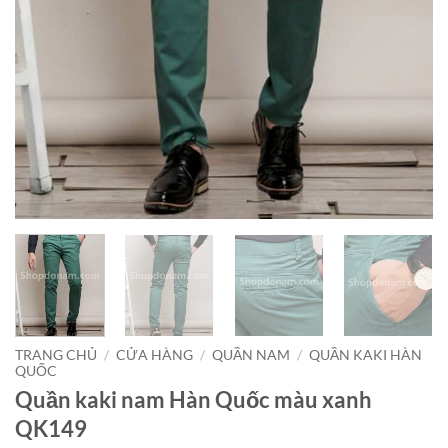
TRANG CHỦ
/
CỬA HÀNG
/
QUẦN NAM
/
QUẦN KAKI HÀN
QUỐC
Quần kaki nam Hàn Quốc màu xanh
QK149