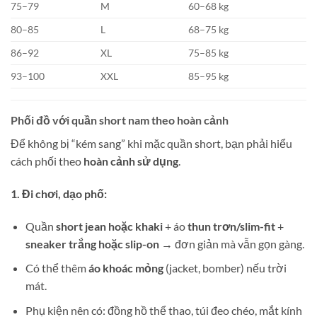
75–79
M
60–68 kg
80–85
L
68–75 kg
86–92
XL
75–85 kg
93–100
XXL
85–95 kg
Phối đồ với quần short nam theo hoàn cảnh
Để không bị “kém sang” khi mặc quần short, bạn phải hiểu
cách phối theo
hoàn cảnh sử dụng
.
1. Đi chơi, dạo phố:
Quần
short jean hoặc khaki
+ áo
thun trơn/slim-fit
+
sneaker trắng hoặc slip-on
→ đơn giản mà vẫn gọn gàng.
Có thể thêm
áo khoác mỏng
(jacket, bomber) nếu trời
mát.
Phụ kiện nên có: đồng hồ thể thao, túi đeo chéo, mắt kính