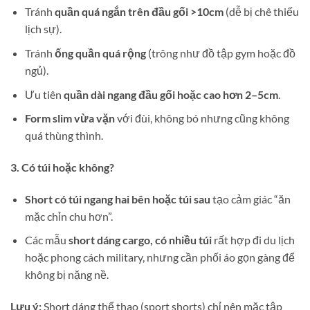
Tránh
quần quá ngắn trên đầu gối >10cm
(dễ bị chê thiếu
lịch sự).
Tránh
ống quần quá rộng
(trông như đồ tập gym hoặc đồ
ngủ).
Ưu tiên
quần dài ngang đầu gối hoặc cao hơn 2–5cm
.
Form slim vừa vặn
với đùi, không bó nhưng cũng không
quá thùng thình.
3. Có túi hoặc không?
Short có túi ngang hai bên hoặc túi sau
tạo cảm giác “ăn
mặc chỉn chu hơn”.
Các mẫu
short dáng cargo, có nhiều túi
rất hợp đi du lịch
hoặc phong cách military, nhưng cần phối áo gọn gàng để
không bị nặng nề.
Lưu ý:
Short dáng thể thao (sport shorts) chỉ nên mặc tập