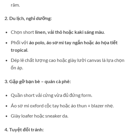
râm.
2. Du lịch, nghỉ dưỡng:
Chọn short
linen, vải thô hoặc kaki sáng màu
.
Phối với
áo polo, áo sơ mi tay ngắn hoặc áo họa tiết
tropical
.
Dép lê chất lượng cao hoặc giày lười canvas là lựa chọn
ổn áp.
3. Gặp gỡ bạn bè – quán cà phê:
Quần short vải cứng vừa đủ đứng form.
Áo sơ mi oxford cộc tay hoặc áo thun + blazer nhẹ.
Giày loafer hoặc sneaker da.
4. Tuyệt đối tránh: