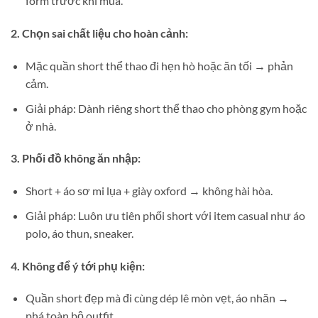
form trước khi mua.
2. Chọn sai chất liệu cho hoàn cảnh:
Mặc quần short thể thao đi hẹn hò hoặc ăn tối → phản
cảm.
Giải pháp: Dành riêng short thể thao cho phòng gym hoặc
ở nhà.
3. Phối đồ không ăn nhập:
Short + áo sơ mi lụa + giày oxford → không hài hòa.
Giải pháp: Luôn ưu tiên phối short với item casual như áo
polo, áo thun, sneaker.
4. Không để ý tới phụ kiện:
Quần short đẹp mà đi cùng dép lê mòn vẹt, áo nhăn →
phá toàn bộ outfit.