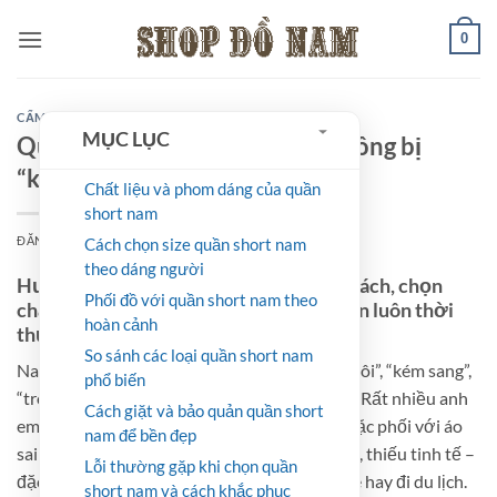
Bỏ
0
qua
nội
dung
CẨM NANG
MỤC LỤC
Quần short nam mặc sao để không bị
“kém sang”?
Chất liệu và phom dáng của quần
short nam
ĐĂNG VÀO
25/10/2025
BỞI
SHOPDONAM
Cách chọn size quần short nam
theo dáng người
Hướng dẫn mặc quần short nam đúng cách, chọn
Phối đồ với quần short nam theo
chất liệu – phom dáng – phối đồ giúp bạn luôn thời
hoàn cảnh
thượng và lịch lãm.
So sánh các loại quần short nam
Nam giới mặc quần short nhưng bị chê “lôi thôi”, “kém sang”,
phổ biến
“trông như đồ ngủ” không phải chuyện hiếm. Rất nhiều anh
Cách giặt và bảo quản quần short
em chọn sai chất liệu, mặc short quá ngắn hoặc phối với áo
nam để bền đẹp
sai tông khiến tổng thể outfit trở nên lộn xộn, thiếu tinh tế –
Lỗi thường gặp khi chọn quần
đặc biệt trong các buổi hẹn hò, gặp gỡ bạn bè hay đi du lịch.
short nam và cách khắc phục