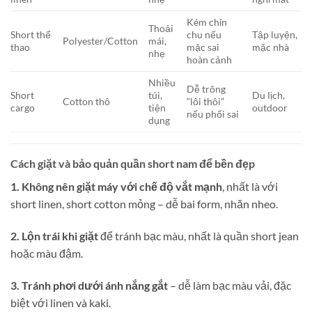
Kém chỉn
Thoải
Short thể
chu nếu
Tập luyện,
Polyester/Cotton
mái,
thao
mặc sai
mặc nhà
nhẹ
hoàn cảnh
Nhiều
Dễ trông
Short
túi,
Du lịch,
Cotton thô
“lôi thôi”
cargo
tiện
outdoor
nếu phối sai
dụng
Cách giặt và bảo quản quần short nam để bền đẹp
1. Không nên giặt máy với chế độ vắt mạnh
, nhất là với
short linen, short cotton mỏng – dễ bai form, nhăn nheo.
2. Lộn trái khi giặt
để tránh bạc màu, nhất là quần short jean
hoặc màu đậm.
3. Tránh phơi dưới ánh nắng gắt
– dễ làm bạc màu vải, đặc
biệt với linen và kaki.