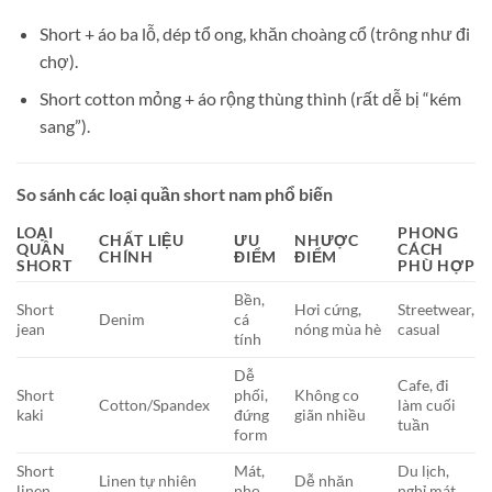
Short + áo ba lỗ, dép tổ ong, khăn choàng cổ (trông như đi
chợ).
Short cotton mỏng + áo rộng thùng thình (rất dễ bị “kém
sang”).
So sánh các loại quần short nam phổ biến
LOẠI
PHONG
CHẤT LIỆU
ƯU
NHƯỢC
QUẦN
CÁCH
CHÍNH
ĐIỂM
ĐIỂM
SHORT
PHÙ HỢP
Bền,
Short
Hơi cứng,
Streetwear,
Denim
cá
jean
nóng mùa hè
casual
tính
Dễ
Cafe, đi
Short
phối,
Không co
Cotton/Spandex
làm cuối
kaki
đứng
giãn nhiều
tuần
form
Short
Mát,
Du lịch,
Linen tự nhiên
Dễ nhăn
linen
nhẹ
nghỉ mát