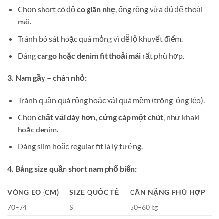
Chọn short có độ
co giãn nhẹ
, ống rộng vừa đủ để thoải
mái.
Tránh bó sát hoặc quá mỏng vì dễ lộ khuyết điểm.
Dáng
cargo hoặc denim fit thoải mái
rất phù hợp.
3. Nam gầy – chân nhỏ:
Tránh quần quá rộng hoặc vải quá mềm (trông lỏng lẻo).
Chọn
chất vải dày hơn, cứng cáp một chút
, như khaki
hoặc denim.
Dáng slim hoặc regular fit là lý tưởng.
4. Bảng size quần short nam phổ biến:
VÒNG EO (CM)
SIZE QUỐC TẾ
CÂN NẶNG PHÙ HỢP
70–74
S
50–60 kg