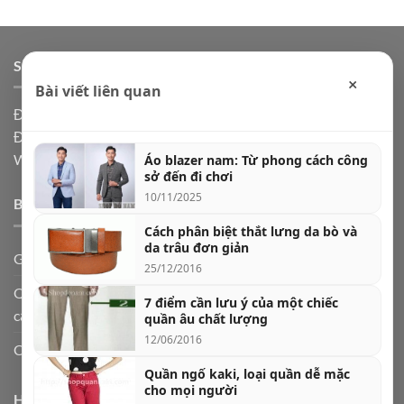
SHOP ĐỒ NAM ONLINE
×
Bài viết liên quan
Địa chỉ: Hà Nội, Ship code toàn quốc
Điện thoại:
0973361591
Website: Shopdonam.com
Áo blazer nam: Từ phong cách công
sở đến đi chơi
10/11/2025
BÀI VIẾT MỚI
Cách phân biệt thắt lưng da bò và
da trâu đơn giản
Giày lười nam da bò – biểu tượng của sự lịch lãm
25/12/2016
Quần jogger nam và 5 cách phối đồ cực chất theo từng hoàn
7 điểm cần lưu ý của một chiếc
cảnh
quần âu chất lượng
12/06/2016
Cách chọn quần jeans nam theo dáng người
Quần ngố kaki, loại quần dễ mặc
cho mọi người
HƯỚNG DẪN CHỌN QUẦN ÁO NAM