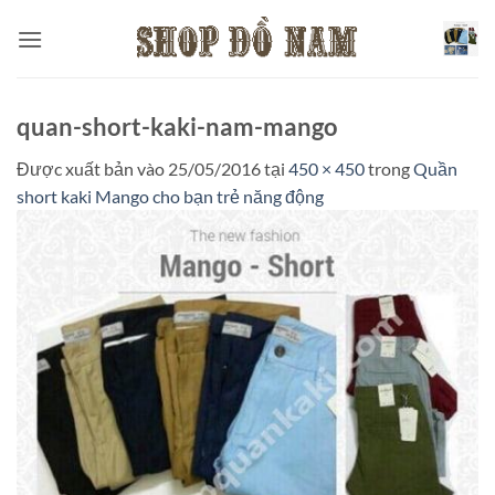
Bỏ
qua
nội
dung
quan-short-kaki-nam-mango
Được xuất bản vào
25/05/2016
tại
450 × 450
trong
Quần
short kaki Mango cho bạn trẻ năng động