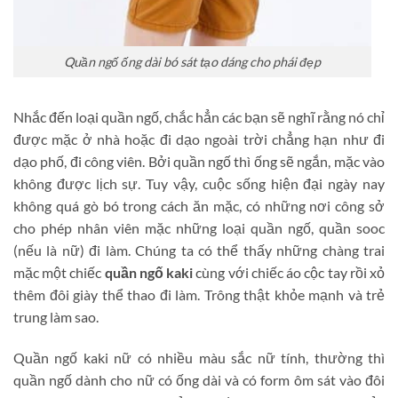
Quần ngố ống dài bó sát tạo dáng cho phái đẹp
Nhắc đến loại quần ngố, chắc hẳn các bạn sẽ nghĩ rằng nó chỉ
được mặc ở nhà hoặc đi dạo ngoài trời chẳng hạn như đi
dạo phố, đi công viên. Bởi quần ngố thì ống sẽ ngắn, mặc vào
không được lịch sự. Tuy vậy, cuộc sống hiện đại ngày nay
không quá gò bó trong cách ăn mặc, có những nơi công sở
cho phép nhân viên mặc những loại quần ngố, quần sooc
(nếu là nữ) đi làm. Chúng ta có thể thấy những chàng trai
mặc một chiếc
quần ngố kaki
cùng với chiếc áo cộc tay rồi xỏ
thêm đôi giày thể thao đi làm. Trông thật khỏe mạnh và trẻ
trung làm sao.
Quần ngố kaki nữ có nhiều màu sắc nữ tính, thường thì
quần ngố dành cho nữ có ống dài và có form ôm sát vào đôi