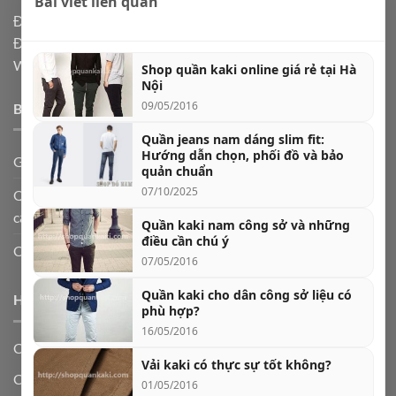
Bài viết liên quan
Địa chỉ: Hà Nội, Ship code toàn quốc
Điện thoại:
0973361591
Website: Shopdonam.com
Shop quần kaki online giá rẻ tại Hà
Nội
09/05/2016
BÀI VIẾT MỚI
Quần jeans nam dáng slim fit:
Hướng dẫn chọn, phối đồ và bảo
Giày lười nam da bò – biểu tượng của sự lịch lãm
quản chuẩn
07/10/2025
Quần jogger nam và 5 cách phối đồ cực chất theo từng hoàn
cảnh
Quần kaki nam công sở và những
điều cần chú ý
Cách chọn quần jeans nam theo dáng người
07/05/2016
Quần kaki cho dân công sở liệu có
HƯỚNG DẪN CHỌN QUẦN ÁO NAM
phù hợp?
16/05/2016
Cách chọn size quần áo nam P1
Vải kaki có thực sự tốt không?
Cách chọn size quần áo nam P2
01/05/2016