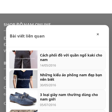
SHOP ĐỒ NAM ONLINE
×
Bài viết liên quan
Địa chỉ: Hà Nội, Ship code toàn quốc
Điện thoại:
0973361591
Website: Shopdonam.com
Cách phối đồ với quần ngố kaki cho
nam
BÀI VIẾT MỚI
14/05/2016
Những kiểu áo phông nam đẹp bạn
Giày lười nam da bò – biểu tượng của sự lịch lãm
nên biết
30/05/2016
Quần jogger nam và 5 cách phối đồ cực chất theo từng hoàn
cảnh
3 loại giày nam thường dùng cho
nam giới
Cách chọn quần jeans nam theo dáng người
05/07/2016