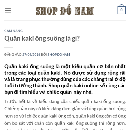
Bỏ
0
qua
nội
dung
CẨM NANG
Quần kaki ống suông là gì?
ĐĂNG VÀO
27/04/2016
BỞI
SHOPDONAM
Quần kaki ống suông là một kiểu quần cơ bản nhất
trong các loại quần kaki. Nó được sử dụng rộng rãi
và là trang phục thường dùng của các chàng trai ở độ
tuổi trưởng thành. Shop quần kaki online sẽ cùng các
bạn đi tìm hiểu về chiếc quần này nhé.
Trước hết là về kiểu dáng của chiếc quần kaki ống suông.
Chiếc quần này có kiểu dáng đơn giản với ống quần hơi rộng
hơn so với chiếc quần kaki ống côn, quần kaki ống côn có ống
ôm bo sát với chân còn quần kaki ống suông thì rộng hơn,