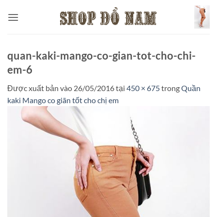
Bỏ
qua
nội
dung
quan-kaki-mango-co-gian-tot-cho-chi-
em-6
Được xuất bản vào
26/05/2016
tại
450 × 675
trong
Quần
kaki Mango co giãn tốt cho chị em