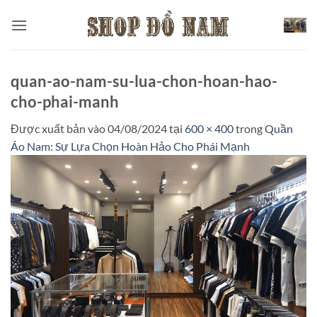
Bỏ
qua
nội
dung
quan-ao-nam-su-lua-chon-hoan-hao-
cho-phai-manh
Được xuất bản vào
04/08/2024
tại
600 × 400
trong
Quần
Áo Nam: Sự Lựa Chọn Hoàn Hảo Cho Phái Mạnh