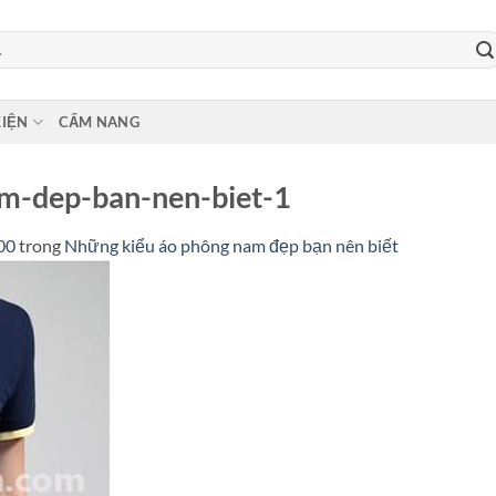
KIỆN
CẨM NANG
m-dep-ban-nen-biet-1
00
trong
Những kiểu áo phông nam đẹp bạn nên biết