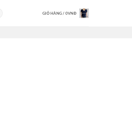
GIỎ HÀNG /
0
VNĐ