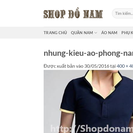
Bỏ
qua
Tìm
kiếm:
nội
dung
TRANG CHỦ
QUẦN NAM
ÁO NAM
PHỤ 
nhung-kieu-ao-phong-na
Được xuất bản vào
30/05/2016
tại
400 × 4