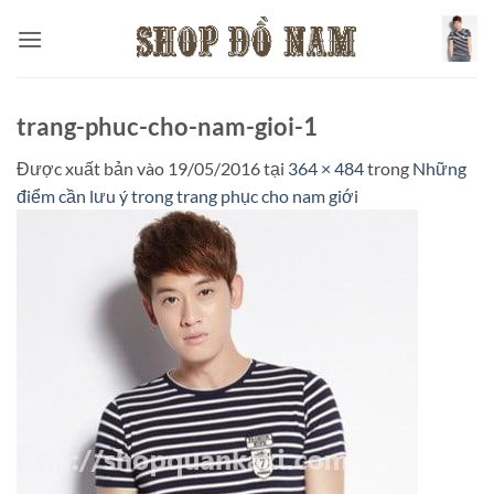
Bỏ
qua
nội
dung
trang-phuc-cho-nam-gioi-1
Được xuất bản vào
19/05/2016
tại
364 × 484
trong
Những
điểm cần lưu ý trong trang phục cho nam giới