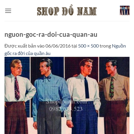
Bỏ
qua
nội
dung
nguon-goc-ra-doi-cua-quan-au
Được xuất bản vào
06/06/2016
tại
500 × 500
trong
Nguồn
gốc ra đời của quần âu