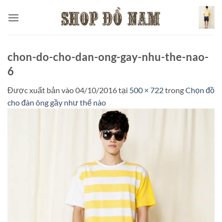
Bỏ
qua
nội
dung
chon-do-cho-dan-ong-gay-nhu-the-nao-
6
Được xuất bản vào
04/10/2016
tại
500 × 722
trong
Chọn đồ
cho đàn ông gầy như thế nào