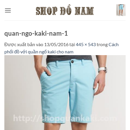
Bỏ
qua
nội
dung
quan-ngo-kaki-nam-1
Được xuất bản vào
13/05/2016
tại
445 × 543
trong
Cách
phối đồ với quần ngố kaki cho nam