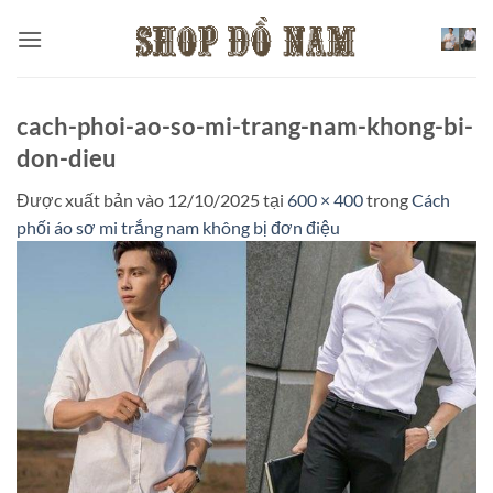
Bỏ
qua
nội
dung
cach-phoi-ao-so-mi-trang-nam-khong-bi-
don-dieu
Được xuất bản vào
12/10/2025
tại
600 × 400
trong
Cách
phối áo sơ mi trắng nam không bị đơn điệu