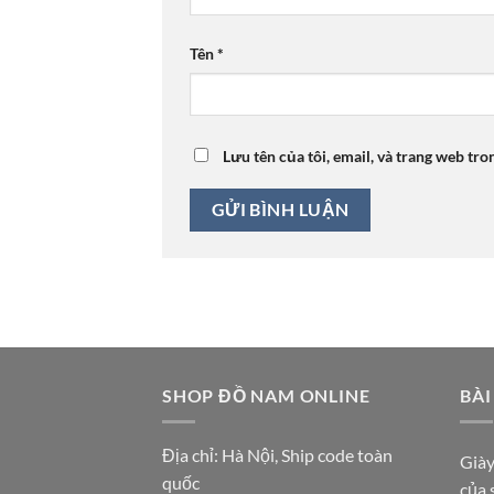
Tên
*
Lưu tên của tôi, email, và trang web tro
SHOP ĐỒ NAM ONLINE
BÀI
Địa chỉ: Hà Nội, Ship code toàn
Giày
quốc
của 