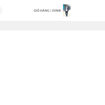
GIỎ HÀNG /
0
VNĐ