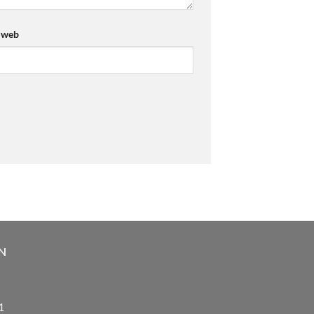
 web
N
1