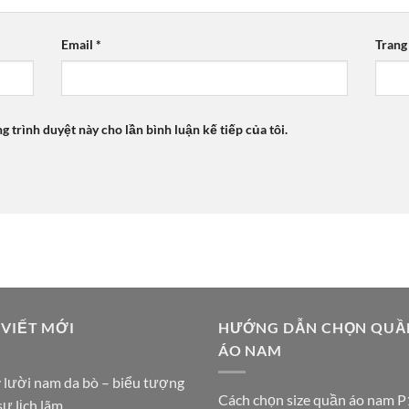
Email
*
Trang
ng trình duyệt này cho lần bình luận kế tiếp của tôi.
 VIẾT MỚI
HƯỚNG DẪN CHỌN QUẦ
ÁO NAM
 lười nam da bò – biểu tượng
Cách chọn size quần áo nam P
sự lịch lãm