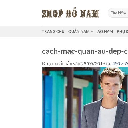
Bỏ
qua
Tìm
kiếm:
nội
dung
TRANG CHỦ
QUẦN NAM
ÁO NAM
PHỤ 
cach-mac-quan-au-dep-c
Được xuất bản vào
29/05/2016
tại
450 × 7