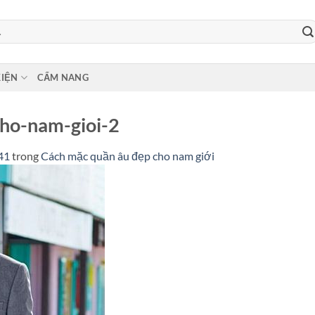
KIỆN
CẨM NANG
ho-nam-gioi-2
41
trong
Cách mặc quần âu đẹp cho nam giới