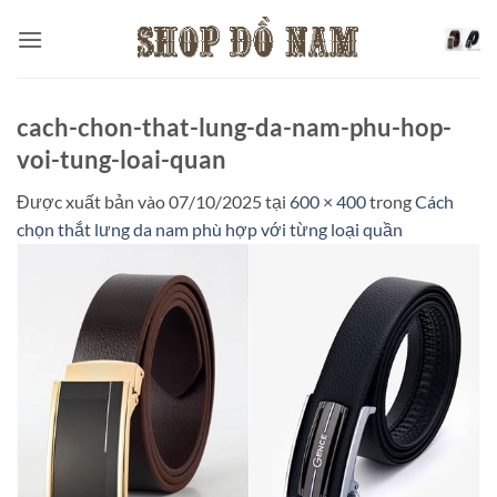
Bỏ
qua
nội
dung
cach-chon-that-lung-da-nam-phu-hop-
voi-tung-loai-quan
Được xuất bản vào
07/10/2025
tại
600 × 400
trong
Cách
chọn thắt lưng da nam phù hợp với từng loại quần