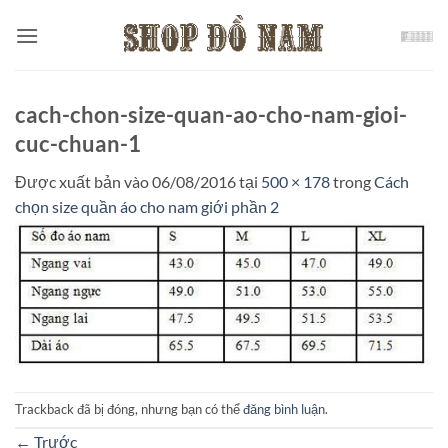
Bỏ
qua
nội
dung
cach-chon-size-quan-ao-cho-nam-gioi-
cuc-chuan-1
Được xuất bản vào
06/08/2016
tại
500 × 178
trong
Cách
chọn size quần áo cho nam giới phần 2
Trackback đã bị đóng, nhưng bạn có thể
đăng bình luận
.
←
Trước