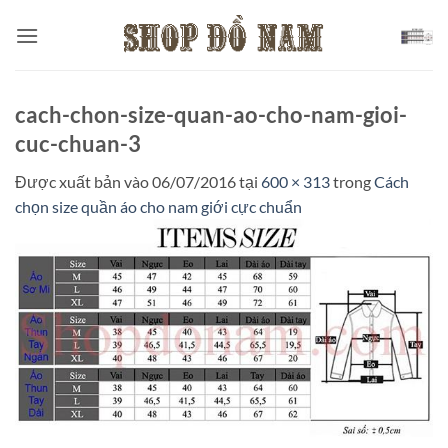
Bỏ
qua
nội
dung
cach-chon-size-quan-ao-cho-nam-gioi-
cuc-chuan-3
Được xuất bản vào
06/07/2016
tại
600 × 313
trong
Cách
chọn size quần áo cho nam giới cực chuẩn