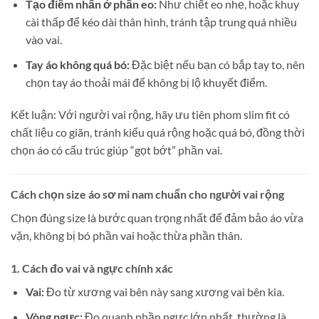
Tạo điểm nhấn ở phần eo:
Như chiết eo nhẹ, hoặc khuy
cài thấp để kéo dài thân hình, tránh tập trung quá nhiều
vào vai.
Tay áo không quá bó:
Đặc biệt nếu bạn có bắp tay to, nên
chọn tay áo thoải mái để không bị lộ khuyết điểm.
Kết luận: Với người vai rộng, hãy ưu tiên phom slim fit có
chất liệu co giãn, tránh kiểu quá rộng hoặc quá bó, đồng thời
chọn áo có cấu trúc giúp “gọt bớt” phần vai.
Cách chọn size áo sơ mi nam chuẩn cho người vai rộng
Chọn đúng size là bước quan trọng nhất để đảm bảo áo vừa
vặn, không bị bó phần vai hoặc thừa phần thân.
1. Cách đo vai và ngực chính xác
Vai:
Đo từ xương vai bên này sang xương vai bên kia.
Vòng ngực:
Đo quanh phần ngực lớn nhất, thường là