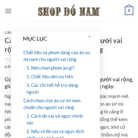
Bỏ
0
qua
nội
dung
CẨM NANG
MỤC LỤC
Cách chọn áo sơ mi nam cho người vai
rộng để mặc đẹp và cân đối dáng
Chất liệu và phom dáng của áo sơ
mi nam cho người vai rộng
ĐĂNG VÀO
05/10/2025
BỞI
SHOPDONAM
1. Nên chọn phom áo gì?
2. Chất liệu nên ưu tiên
Gợi ý chọn áo sơ mi nam phù hợp cho người vai rộng,
3. Các chi tiết hỗ trợ dáng
giúp tổng thể hài hòa và dễ phối đồ hàng ngày.
người
Người có vóc dáng vai rộng thường tạo cảm giác mạnh mẽ,
Cách chọn size áo sơ mi nam
nam tính nhưng cũng dễ gặp khó khăn khi chọn áo sơ mi.
chuẩn cho người vai rộng
Nhiều người than phiền rằng áo sơ mi thường bị căng ở
1. Cách đo vai và ngực chính
phần vai, phần eo lại rộng thùng thình, khiến tổng thể kém
xác
cân đối. Hoặc mặc áo vừa vai thì lại quá chật ngực, khó cử
2. Nếu số đo vai và ngực lệch
động. Việc chọn sai kiểu áo không chỉ gây mất thẩm mỹ mà
nhiều so với bụng?