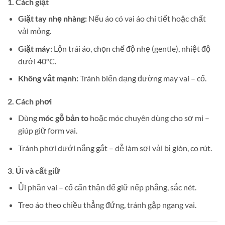
1. Cách giặt
Giặt tay nhẹ nhàng:
Nếu áo có vai áo chi tiết hoặc chất
vải mỏng.
Giặt máy:
Lộn trái áo, chọn chế độ nhẹ (gentle), nhiệt độ
dưới 40°C.
Không vắt mạnh:
Tránh biến dạng đường may vai – cổ.
2. Cách phơi
Dùng
móc gỗ bản to
hoặc móc chuyên dùng cho sơ mi –
giúp giữ form vai.
Tránh phơi dưới nắng gắt – dễ làm sợi vải bị giòn, co rút.
3. Ủi và cất giữ
Ủi phần vai – cổ cẩn thận để giữ nếp phẳng, sắc nét.
Treo áo theo chiều thẳng đứng, tránh gập ngang vai.