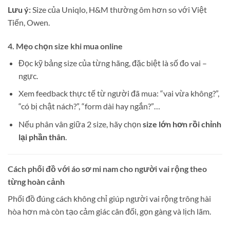
Lưu ý:
Size của Uniqlo, H&M thường ôm hơn so với Việt
Tiến, Owen.
4. Mẹo chọn size khi mua online
Đọc kỹ bảng size của từng hãng, đặc biệt là số đo vai –
ngực.
Xem feedback thực tế từ người đã mua: “vai vừa không?”,
“có bị chật nách?”, “form dài hay ngắn?”…
Nếu phân vân giữa 2 size, hãy chọn
size lớn hơn rồi chỉnh
lại phần thân
.
Cách phối đồ với áo sơ mi nam cho người vai rộng theo
từng hoàn cảnh
Phối đồ đúng cách không chỉ giúp người vai rộng trông hài
hòa hơn mà còn tạo cảm giác cân đối, gọn gàng và lịch lãm.