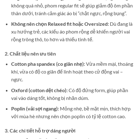
không quá nhỏ, phom regular fit sẽ giúp giảm độ ôm phần
thân dưới, tránh cảm giác áo bị “chật ngực, rộng bụng”.
Không nên chọn Relaxed fit hoặc Oversized:
Dù đang là
xu hướng trẻ, các kiểu áo phom rộng dễ khiến người vai
rộng trông thô, to hơn và thiếu tinh tế.
2. Chất liệu nên ưu tiên
Cotton pha spandex (co giãn nhẹ):
Vừa mềm mại, thoáng
khí, vừa có độ co giãn để linh hoạt theo cử động vai –
ngực.
Oxford (cotton dệt chéo):
Có độ đứng form, giúp phần
vai vào dáng tốt, không bị nhăn dúm.
Poplin (vải sợi ngang):
Mỏng nhẹ, bề mặt mịn, thích hợp
với mùa hè nhưng nên chọn poplin có tỷ lệ cotton cao.
3. Các chi tiết hỗ trợ dáng người