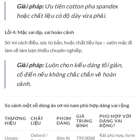
Giải pháp:
Ưu tiên cotton pha spandex
hoặc chất liệu có độ dày vừa phải.
Lỗi 4: Mặc sai dịp, sai hoàn cảnh
Sơ mi cách điệu, sọc to bản, hoặc chất liệu lụa – satin mặc đi
làm sẽ làm bạn thiếu chuyên nghiệp.
Giải pháp:
Luôn chọn kiểu dáng tối giản,
cổ điển nếu không chắc chắn về hoàn
cảnh.
So sánh một số dòng áo sơ mi nam phù hợp dáng vai rộng
GIÁ
PHÙ HỢP VỚI
THƯƠNG
CHẤT
PHOM
TRUNG
DÁNG VAI
HIỆU
LIỆU
DÁNG
BÌNH
RỘNG?
Oxford /
Rất phù hợp, form
Uniqlo
Slim fit
799.000đ