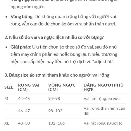
ngang núm ngực.
Vòng bụng:
Dù không quan trọng bằng với người vai
rộng, vẫn cần đo để chọn áo ôm vừa phần thân dưới.
2. Nếu số đo vai và ngực lệch nhiều so với bụng?
Giải pháp:
Ưu tiên chọn áo theo số đo vai, sau đó nhờ
tiệm may chỉnh phần eo hoặc bụng lại. Nhiều thương
hiệu cao cấp hiện nay đều hỗ trợ dịch vụ “adjust fit”.
3. Bảng size áo sơ mi tham khảo cho người vai rộng
RỘNG VAI
VÒNG NGỰC
DÁNG NGƯỜI PHÙ
SIZE
(CM)
(CM)
HỢP
M
44–45
94–98
Vai hơi rộng, eo vừa
Vai rộng, thân hình cân
L
46–47
98–102
đối
XL
48–50
102–106
Vai rất rộng, người to