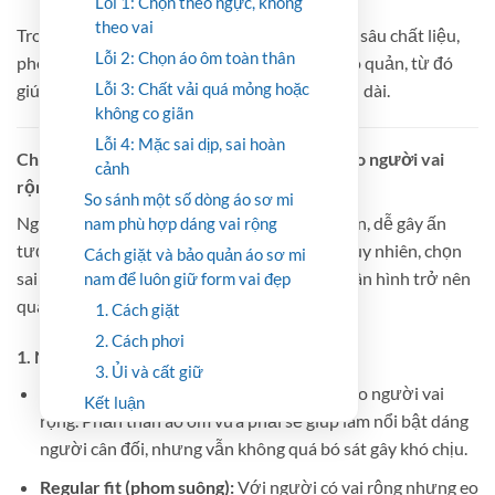
Lỗi 1: Chọn theo ngực, không
theo vai
Trong bài viết này, Shop Đồ Nam sẽ phân tích sâu chất liệu,
Lỗi 2: Chọn áo ôm toàn thân
phom dáng, cách phối đồ, mức giá và mẹo bảo quản, từ đó
Lỗi 3: Chất vải quá mỏng hoặc
giúp bạn chọn đúng sản phẩm và mặc đẹp lâu dài.
không co giãn
Lỗi 4: Mặc sai dịp, sai hoàn
Chất liệu và phom dáng của áo sơ mi nam cho người vai
cảnh
rộng
So sánh một số dòng áo sơ mi
Người vai rộng có lợi thế hình thể khỏe khoắn, dễ gây ấn
nam phù hợp dáng vai rộng
tượng mạnh mẽ trong mắt người đối diện. Tuy nhiên, chọn
Cách giặt và bảo quản áo sơ mi
sai phom dáng hoặc chất liệu có thể khiến thân hình trở nên
nam để luôn giữ form vai đẹp
quá “cồng kềnh”, thô hoặc mất cân đối.
1. Cách giặt
2. Cách phơi
1. Nên chọn phom áo gì?
3. Ủi và cất giữ
Slim fit (ôm vừa):
Là lựa chọn hàng đầu cho người vai
Kết luận
rộng. Phần thân áo ôm vừa phải sẽ giúp làm nổi bật dáng
người cân đối, nhưng vẫn không quá bó sát gây khó chịu.
Regular fit (phom suông):
Với người có vai rộng nhưng eo