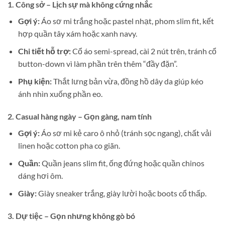
1. Công sở – Lịch sự mà không cứng nhắc
Gợi ý:
Áo sơ mi trắng hoặc pastel nhạt, phom slim fit, kết
hợp quần tây xám hoặc xanh navy.
Chi tiết hỗ trợ:
Cổ áo semi-spread, cài 2 nút trên, tránh cổ
button-down vì làm phần trên thêm “đầy đặn”.
Phụ kiện:
Thắt lưng bản vừa, đồng hồ dây da giúp kéo
ánh nhìn xuống phần eo.
2. Casual hàng ngày – Gọn gàng, nam tính
Gợi ý:
Áo sơ mi kẻ caro ô nhỏ (tránh sọc ngang), chất vải
linen hoặc cotton pha co giãn.
Quần:
Quần jeans slim fit, ống đứng hoặc quần chinos
dáng hơi ôm.
Giày:
Giày sneaker trắng, giày lười hoặc boots cổ thấp.
3. Dự tiệc – Gọn nhưng không gò bó