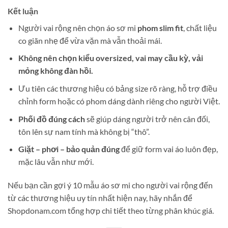
Kết luận
Người vai rộng nên chọn áo sơ mi
phom slim fit
, chất liệu
co giãn nhẹ để vừa vặn mà vẫn thoải mái.
Không nên chọn kiểu oversized, vai may cầu kỳ, vải
mỏng không đàn hồi.
Ưu tiên các thương hiệu có bảng size rõ ràng, hỗ trợ điều
chỉnh form hoặc có phom dáng dành riêng cho người Việt.
Phối đồ đúng cách
sẽ giúp dáng người trở nên cân đối,
tôn lên sự nam tính mà không bị “thô”.
Giặt – phơi – bảo quản đúng
để giữ form vai áo luôn đẹp,
mặc lâu vẫn như mới.
Nếu bạn cần gợi ý 10 mẫu áo sơ mi cho người vai rộng đến
từ các thương hiệu uy tín nhất hiện nay, hãy nhắn để
Shopdonam.com tổng hợp chi tiết theo từng phân khúc giá.