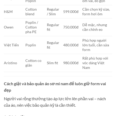
Poplin
ôm vai, eo gọn
Cotton
Regular
Cần chọn kỹ size,
H&M
599.000đ
blend
/ Slim
form hơi ôm
Poplin /
Regular
Dễ mặc, nhưng
Owen
Cotton
750.000đ
fit
cần chỉnh eo
pha PE
Phù hợp người
Regular
Việt Tiến
Poplin
480.000đ
lớn tuổi, cần sửa
fit
form
Rất phù hợp với
Cotton co
Aristino
Slim fit
980.000đ
vóc dáng Việt
giãn
Nam
Cách giặt và bảo quản áo sơ mi nam để luôn giữ form vai
đẹp
Người vai rộng thường tạo áp lực lớn lên phần vai – nách
của áo, nên việc bảo quản kỹ là cần thiết.