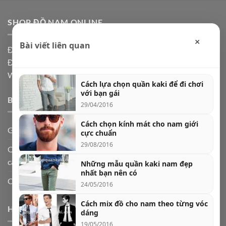
SHOP ĐỒ NAM ONLINE
×
Bài viết liên quan
Địa chỉ: Hà Nội, Ship code toàn quốc
Điện thoại:
0973361591
Website: Shopdonam.com
Cách lựa chọn quần kaki để đi chơi
với bạn gái
BÀI VIẾT MỚI
29/04/2016
Cách chọn kính mát cho nam giới
Giày lười nam da bò – biểu tượng của sự lịch lãm
cực chuẩn
29/08/2016
Quần jogger nam và 5 cách phối đồ cực chất theo từng hoàn
cảnh
Những mẫu quần kaki nam đẹp
nhất bạn nên có
Cách chọn quần jeans nam theo dáng người
24/05/2016
Cách mix đồ cho nam theo từng vóc
HƯỚNG DẪN CHỌN QUẦN ÁO NAM
dáng
19/05/2016