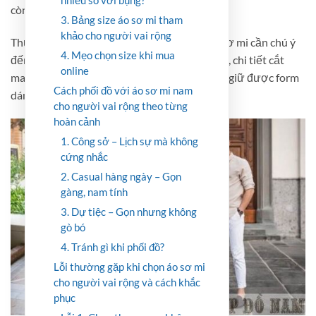
còn khiến người mặc khó chịu, mất tự tin.
3. Bảng size áo sơ mi tham
khảo cho người vai rộng
Thực tế, với vóc dáng vai rộng, việc chọn áo sơ mi cần chú ý
4. Mẹo chọn size khi mua
đến nhiều yếu tố: phom dáng, chất liệu, cổ áo, chi tiết cắt
online
may, cách phối đồ và thậm chí cả cách giặt để giữ được form
Cách phối đồ với áo sơ mi nam
dáng lâu dài.
cho người vai rộng theo từng
hoàn cảnh
1. Công sở – Lịch sự mà không
cứng nhắc
2. Casual hàng ngày – Gọn
gàng, nam tính
3. Dự tiệc – Gọn nhưng không
gò bó
4. Tránh gì khi phối đồ?
Lỗi thường gặp khi chọn áo sơ mi
cho người vai rộng và cách khắc
phục