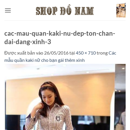
Bỏ
qua
nội
dung
cac-mau-quan-kaki-nu-dep-ton-chan-
dai-dang-xinh-3
Được xuất bản vào
26/05/2016
tại
450 × 710
trong
Các
mẫu quần kaki nữ cho bạn gái thêm xinh