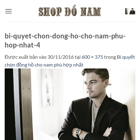
Bỏ
qua
nội
dung
bi-quyet-chon-dong-ho-cho-nam-phu-
hop-nhat-4
Được xuất bản vào
30/11/2016
tại
600 × 375
trong
Bí quyết
chọn đồng hồ cho nam phù hợp nhất