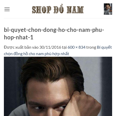
Bỏ
qua
nội
dung
bi-quyet-chon-dong-ho-cho-nam-phu-
hop-nhat-1
Được xuất bản vào
30/11/2016
tại
600 × 834
trong
Bí quyết
chọn đồng hồ cho nam phù hợp nhất