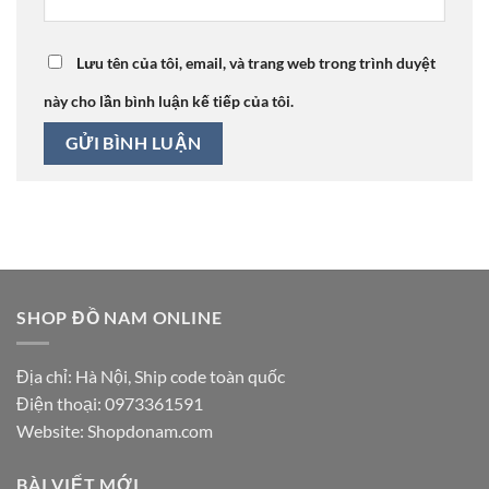
Lưu tên của tôi, email, và trang web trong trình duyệt
này cho lần bình luận kế tiếp của tôi.
SHOP ĐỒ NAM ONLINE
Địa chỉ: Hà Nội, Ship code toàn quốc
Điện thoại:
0973361591
Website: Shopdonam.com
BÀI VIẾT MỚI