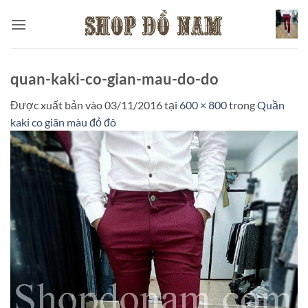
Bỏ
qua
nội
dung
quan-kaki-co-gian-mau-do-do
Được xuất bản vào
03/11/2016
tại
600 × 800
trong
Quần
kaki co giãn màu đỏ đô