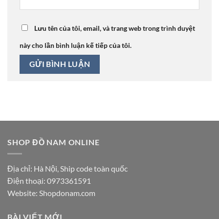
Lưu tên của tôi, email, và trang web trong trình duyệt
này cho lần bình luận kế tiếp của tôi.
SHOP ĐỒ NAM ONLINE
Địa chỉ: Hà Nội, Ship code toàn quốc
Điện thoại:
0973361591
Website: Shopdonam.com
BÀI VIẾT MỚI