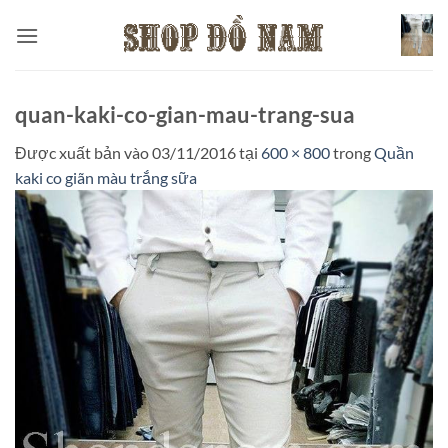
Bỏ
qua
nội
dung
quan-kaki-co-gian-mau-trang-sua
Được xuất bản vào
03/11/2016
tại
600 × 800
trong
Quần
kaki co giãn màu trắng sữa