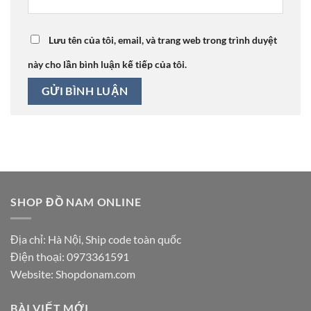
Lưu tên của tôi, email, và trang web trong trình duyệt
này cho lần bình luận kế tiếp của tôi.
SHOP ĐỒ NAM ONLINE
Địa chỉ: Hà Nội, Ship code toàn quốc
Điện thoại:
0973361591
Website: Shopdonam.com
BÀI VIẾT MỚI