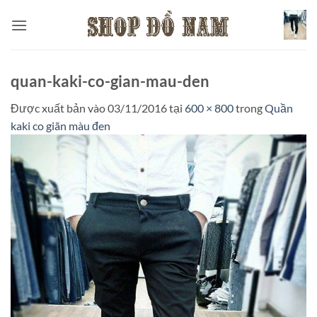
Bỏ
qua
nội
dung
quan-kaki-co-gian-mau-den
Được xuất bản vào
03/11/2016
tại
600 × 800
trong
Quần
kaki co giãn màu đen