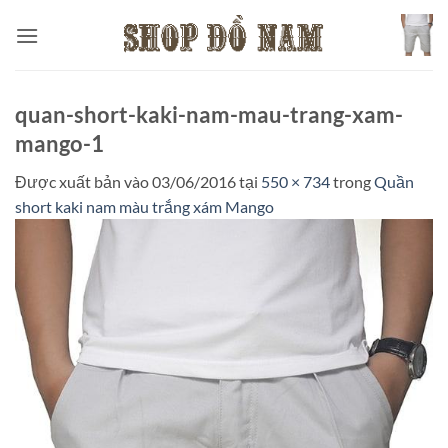
Bỏ
qua
nội
dung
quan-short-kaki-nam-mau-trang-xam-
mango-1
Được xuất bản vào
03/06/2016
tại
550 × 734
trong
Quần
short kaki nam màu trắng xám Mango