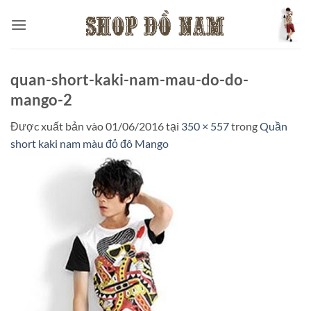
Bỏ
qua
nội
dung
quan-short-kaki-nam-mau-do-do-
mango-2
Được xuất bản vào
01/06/2016
tại
350 × 557
trong
Quần
short kaki nam màu đỏ đô Mango