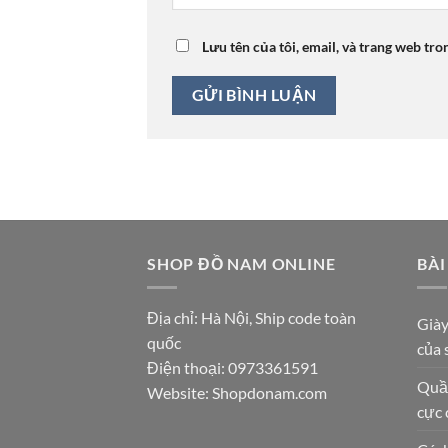
Lưu tên của tôi, email, và trang web tro
SHOP ĐỒ NAM ONLINE
BÀI
Địa chỉ: Hà Nội, Ship code toàn
Giày
quốc
của 
Điện thoại:
0973361591
Quần
Website: Shopdonam.com
cực 