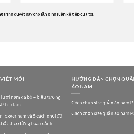
ng trình duyệt này cho lần bình luận kế tiếp của tôi.
 VIẾT MỚI
HƯỚNG DẪN CHỌN QUẦ
ÁO NAM
 lười nam da bò – biểu tượng
Cách chọn size quần áo nam P
sự lịch lãm
Cách chọn size quần áo nam P
 jogger nam và 5 cách phối đồ
chất theo từng hoàn cảnh