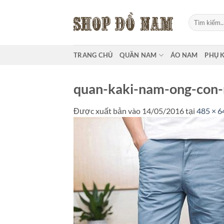
Bỏ
qua
Tìm
kiếm:
nội
dung
TRANG CHỦ
QUẦN NAM
ÁO NAM
PHỤ 
quan-kaki-nam-ong-con
Được xuất bản vào
14/05/2016
tại
485 × 6