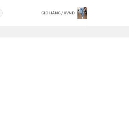
GIỎ HÀNG /
0
VNĐ