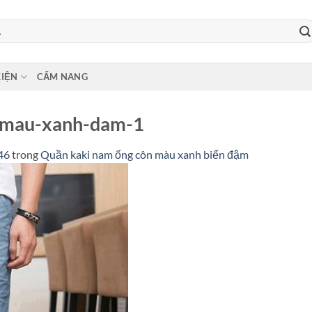
KIỆN
CẨM NANG
-mau-xanh-dam-1
46
trong
Quần kaki nam ống côn màu xanh biển đậm