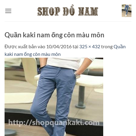
Bỏ
qua
nội
dung
Quần kaki nam ống côn màu môn
Được xuất bản vào
10/04/2016
tại
325 × 432
trong
Quần
kaki nam ống côn màu môn