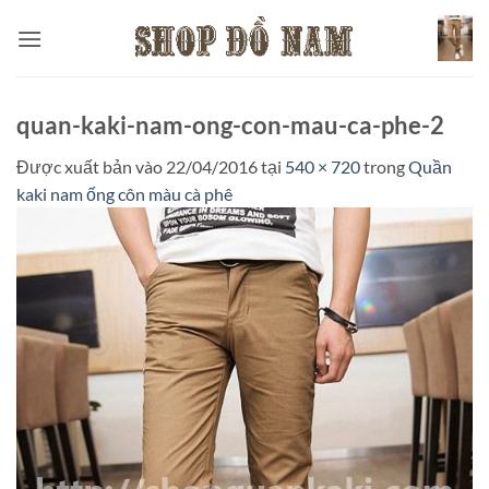
Bỏ
qua
nội
dung
quan-kaki-nam-ong-con-mau-ca-phe-2
Được xuất bản vào
22/04/2016
tại
540 × 720
trong
Quần
kaki nam ống côn màu cà phê