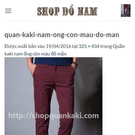
Bỏ
qua
nội
dung
quan-kaki-nam-ong-con-mau-do-man
Được xuất bản vào
19/04/2016
tại
325 × 434
trong
Quần
kaki nam ống côn màu đỏ mận