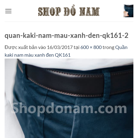
Bỏ
qua
nội
dung
quan-kaki-nam-mau-xanh-den-qk161-2
Được xuất bản vào
16/03/2017
tại
600 × 800
trong
Quần
kaki nam màu xanh đen QK161